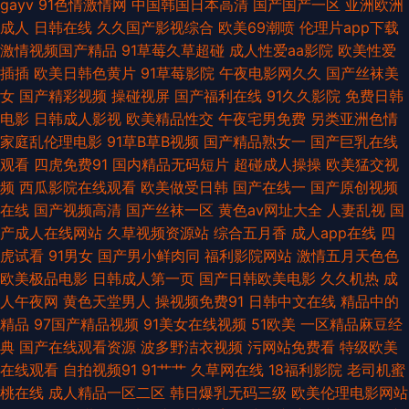
gayv
91色情激情网
中国韩国日本高清
国产国产一区
亚洲欧洲
爱第五页 久草视频精品屋 久久色导航 国产久久综合 福利姬rr 色色四区 香蕉
成人
日韩在线
久久国产影视综合
欧美69潮喷
伦理片app下载
激情视频国产精品
91草莓久草超碰
成人性爱aa影院
欧美性爱
视频在线播放 91网站做爱 91观看在线网站 亚洲色色影院 亚洲97涩色 日韩一
插插
欧美日韩色黄片
91草莓影院
午夜电影网久久
国产丝袜美
女
国产精彩视频
操碰视屏
国产福利在线
91久久影院
免费日韩
本道综合 午夜理论福利 午夜激情网站入口 午夜三级大片 91导航 超碰免费在
电影
日韩成人影视
欧美精品性交
午夜宅男免费
另类亚洲色情
家庭乱伦理电影
91草B草B视频
国产精品熟女一
国产巨乳在线
线99 久久福利资源 免费看片91 91下载入口桃色 亚洲天堂午夜剧场 亚洲97
观看
四虎免费91
国内精品无码短片
超碰成人操操
欧美猛交视
频
西瓜影院在线观看
欧美做受日韩
国产在线一
国产原创视频
在线视频 日韩h片网站 午夜福利wwww 国产午夜AV 欧美成人论坛 人人骑人
在线
国产视频高清
国产丝袜一区
黄色av网址大全
人妻乱视
国
产成人在线网站
久草视频资源站
综合五月香
成人app在线
四
人妻 欧美专区一区 老司机无码视频 五月天性爱欧美 激情综合网淫淫网 操逼
虎试看
91男女
国产男小鲜肉同
福利影院网站
激情五月天色色
欧美极品电影
日韩成人第一页
国产日韩欧美电影
久久机热
成
视频软件 日本人操日本人 国产天天无日日干 午夜另类成人AV 综合爱爱 91网
人午夜网
黄色天堂男人
操视频免费91
日韩中文在线
精品中的
精品
97国产精品视频
91美女在线视频
51欧美
一区精品麻豆经
站看片 九九福利AV导航 午夜深夜福利 91看片免费下载 肏屄网在线 岛国AV
典
国产在线观看资源
波多野洁衣视频
污网站免费看
特级欧美
在线观看
自拍视频91
91艹艹
久草网在线
18福利影院
老司机蜜
网址 草莓视频免费观看 操碰公开视频 www97丝足网 97婷婷五月天 91看片
桃在线
成人精品一区二区
韩日爆乳无码三级
欧美伦理电影网站