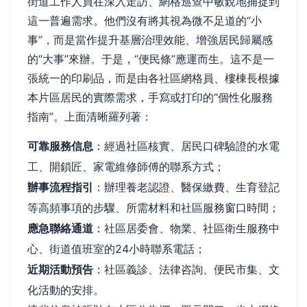
街道工作人員在深入走訪、網格巡查中敏銳地捕捉到
這一普遍需求。他們沒有將其視為微不足道的“小
事”，而是當作提升基層治理效能、增強居民歸屬感
的“大事”來辦。于是，“便民條”應運而生。這不是一
張統一的印刷品，而是由各社區網格員、樓棟長根據
本片區居民的實際需求，手寫或打印的“個性化服務
指南”。上面清晰羅列著：
可靠服務信息
：經過社區核實、居民口碑驗證的水電
工、開鎖匠、家電維修師傅的聯系方式；
辦事流程指引
：辦理養老認證、醫保繳費、生育登記
等高頻事項的步驟、所需材料和社區服務窗口時間；
應急聯絡通道
：社區居委會、物業、社區衛生服務中
心、街道值班室的24小時聯系電話；
近期活動預告
：社區義診、法律咨詢、便民市集、文
化活動的安排。