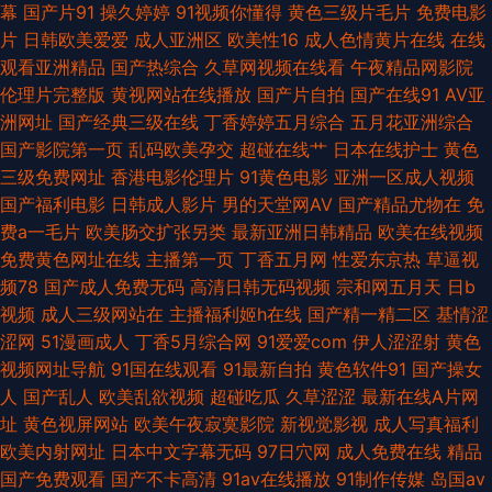
幕
国产片91
操久婷婷
91视频你懂得
黄色三级片毛片
免费电影
亚洲97色 91传媒精品 超碰人人干人人 黄网站大全免费 人人操人人摸97 少
片
日韩欧美爱爱
成人亚洲区
欧美性16
成人色情黄片在线
在线
观看亚洲精品
国产热综合
久草网视频在线看
午夜精品网影院
妇性福网 亚洲自拍色图 黄色WW 91蜜臀在线观看 A级超碰 91官方网页免费
伦理片完整版
黄视网站在线播放
国产片自拍
国产在线91
AV亚
洲网址
国产经典三级在线
丁香婷婷五月综合
五月花亚洲综合
老司机午夜精品 91官网网页版 www视频 狠狠操综合网 人人操网 91www视
国产影院第一页
乱码欧美孕交
超碰在线艹
日本在线护士
黄色
三级免费网址
香港电影伦理片
91黄色电影
亚洲一区成人视频
频 超碰51 天天操精品 91资源 黑人干日本少妇 美女黄视WWWW 日本91网站
国产福利电影
日韩成人影片
男的天堂网AV
国产精品尤物在
免
费a一毛片
欧美肠交扩张另类
最新亚洲日韩精品
欧美在线视频
入口 天天操B日韩无码 亚洲AV色图 在线免费AV电话 久久超碰久久超碰 69草
免费黄色网址在线
主播第一页
丁香五月网
性爱东京热
草逼视
频78
国产成人免费无码
高清日韩无码视频
宗和网五月天
日b
逼网 国产酒店久久网 精品色色 欧美午夜免费剧场 天天日b夜夜爽 91网视频
视频
成人三级网站在
主播福利姬h在线
国产精一精二区
基情涩
涩网
51漫画成人
丁香5月综合网
91爱爱com
伊人涩涩射
黄色
www色色综 国产精品高潮久久 91原创视频 激情视频综合 人人爱肏屄 91蜜
视频网址导航
91国在线观看
91最新自拍
黄色软件91
国产操女
人
国产乱人
欧美乱欲视频
超碰吃瓜
久草涩涩
最新在线A片网
桃黑人人妻 成人AV午夜福利 菠萝αⅴ 老司机AV福利 97超碰欧美亚洲 黄色天
址
黄色视屏网站
欧美午夜寂寞影院
新视觉影视
成人写真福利
欧美内射网址
日本中文字幕无码
97日穴网
成人免费在线
精品
堂网 深夜激情av 99瑟瑟鲁 欧美成性交jH片 在线国产超碰9 福利人AV 欧美
国产免费观看
国产不卡高清
91av在线播放
91制作传媒
岛国av