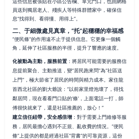
這些信息被張貼在小區公告欄、單元門口，也由網格
員送到獨居老人、殘疾人等特殊群體家中，確保信
息“找得到、看得懂、用得上”。
二、于細微處見真章，“托”起穩穩的幸福感
“便民條”的作用遠不止于提供信息。它更像一個觸
角，延伸了社區服務的半徑，提升了響應的速度。
化被動為主動，服務前置
：將居民可能需要的服務信
息提前聚合、主動推送，變“居民跑來問”為“社區送
上門”，極大節省了居民的時間與精力成本。家住龍
首西北社區的劉大爺說：“以前家里燈泡壞了，得找
鄰居問，現在看看門口貼的‘條’，上面電話一打，師
傅很快就來了，還是社區推薦的，放心！”
建立信任紐帶，安全感倍增
：對于需要上門維修等服
務，居民最擔心遇到不正規、亂收費的情況。“便民
條”上提供的都是經過社區“背書”的可靠資源，這份