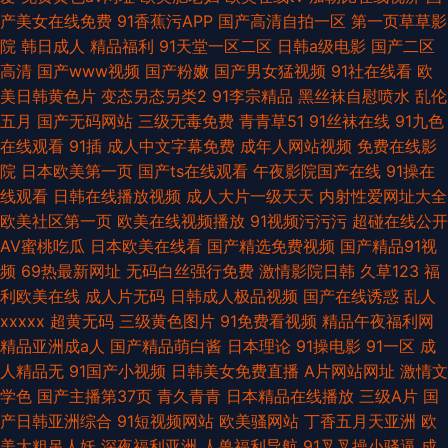
产美女在线免费
91香蕉污APP
国产高清自拍一区
第一页草草影
院
韩日成人
精品福利
91天堂一区二区
日韩a级电影
国产二区
高清
国产www视频
国产粉嫩
国产男女猛视频
91社在线看
欧
美日韩黄色片
变态另态另类2
91李宗精品
黑丝袜自慰喷水
乱伦
五月
国产无码网站
三级无毒免费
青青草51
91丝袜在线
91九色
在线观看
91插
成人中文字幕免费
成年人网站视频
免费在线影
院
日本欧美第一页
国产ts在线观看
午夜影院国产在线
91操在
线观看
日韩在线播放视频
成人大片一级天天
内射性爱网址大全
欧美社区第一页
欧美在线视频播放
91视频污污污
超碰在线公开
AV蜜桃吃瓜
日本欧美在线看
国产精选免费视频
国产精品91视
频
69热最新网址
无码白丝强行免费
激情影院日韩
久草123
福
利欧美在线
成人片无码
日韩成人极品视频
国产在线诱惑
乱人
xxxxx
超黄无码
三级黄色图片
91免费看视频
精品午夜福利网
精品亚洲成a人
国产精品萌白酱
日本理论
91操电影
91一区
成
人精品无
91国产小视频
日韩美女免费直播
A片网站网址
激情文
学色
国产主播第37页
青久青青
日本精品在线播放
三级A片
国
产日韩亚洲综合
91短视频网站
欧美骚网站
丁香五月天亚洲
欧
美大粗吊人妖
深夜福利亚洲
人兽福利导航
91叉叉操小骚逼
成