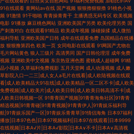
产在线观看的
白丝美女自慰网站
91福利免费视频
加勒比91AV
91在线观看
黄网站av在线
国产视频
狠狠擼狠狠擼
91桃色小视
频
91激情
91干啪啪
青青操青青干
主播诱惑无码专区
欧美视频
电影
91播放
麻豆桃色网站
亚洲欧美国产另类
欧美伦理另类
国
产刺激对白
在线观看91精品
欧美成年视频
操碰操揉
成人微拍
福利导航
亚洲欧美国产日韩
成年在线观看免费
岛国精品在线播
放
狠狠撸第四色
欧美一页
女同电影在线观看
91网国产尤物在
毛片网站黄色
狼人三级片
高清男同
国产日韩伦理淫
成年免费
视频
亚洲欧美中文视频
东京热亚洲色图
蜜桃成人超碰网
91精
品小视频
久草福利免费视影
五月天堂网
成人动漫视频
成人嫩
草影院入口一二三|成人女人a毛片在线看|成人欧陆视频在线观
看|成人欧美精品大91在线|成人欧美精品一区二区不卡|成人欧美
免费视频|成人欧美片|成人欧美日韩|成人欧美日韩高清不卡|成
人欧美日韩视频一区
91青青国产视频|91青青海角社区|91青青
精选视频|91青青碰|91青青视频|91青青伊人|91青娱乐福利导
航|91青娱乐国产一区|91青娱乐青青草|91情侣海角
日本97福利
播放|日本97色色|日本97视频福利|日本97在线观看|日本9999
在线视频|日本A√片|日本A√影院|日本A∨不卡|日本A∨高清视