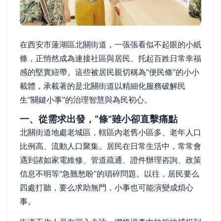
在西安市蓮湖區北關街道，一張張看似不起眼的小紙
條，正悄然成為連接社區與居民、托起百姓日常幸福
感的堅實紐帶。這些被居民親切稱為“便民條”的小小
載體，承載著的是北關街道以精細化服務破解民
生“關鍵小事”的治理智慧與為民初心。
一、從需求出發，“條”雖小卻直擊痛點
北關街道地處老城區，轄區內老舊小區多、老年人口
比例高、流動人口聚集。居民在日常生活中，常常會
遇到諸如家電維修、管道疏通、證件辦理咨詢、政策
信息不明等“急難愁盼”的瑣碎問題。以往，居民要么
四處打聽，要么求助無門，小事也可能演變成煩心
事。