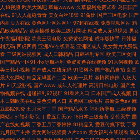
人18视频
欧美大鸡吧
草逼wwww
久草福利免费试看
岛国国产
在线
91人人超碰青青
美女白丝18禁
91肏比
国产三区电影
国产
内射后入在线
黄色网址网站网址
97超在线视
免费视频网站
精
品欧美精品v
欧美操碰
欧美二级片网址
精品成人无码视频
男女
午夜福利影院
欧美三级电影
免费黄色网址
成年版快手
日韩福
利无码
四虎四房
亚洲AV在线豆花
亚洲区成人
美女黄片免费观
看
三级网站视频网
成人日韩精品
日韩福利专区
欧美二区女同
国产精品一区91
小x导航福利
免费黄色在线视频
91原创视频
欧
美日韩小视频
国产成人在线无码
91黑料不
国产极品自拍
岛国
最大色网站
精品无码国产二品
欧美一及片
激情网婷婷
人妖大
片
91天堂影视
国产www
成年人伦理片
高清日韩电影
国产尤
物视频在线
超碰福利97视屏
91看片入口
日本国产成人视频
日
本日韩欧美在线
黄色资料入口
黄色网三级毛片
最新黄色av
麻
豆影院免费
五月天堂丁香
国产精品水多
福利所导航
三级视频
网站J
51福利影院
丁香五月天av
18日本三级全黄
乱伦天堂
国
产在线短视频
丁香五月丁香婷婷
91精品又
爱豆传媒下载
丁香
九月国产主播
美女网站视频黄
A片com
美女福利在线观看
狼人