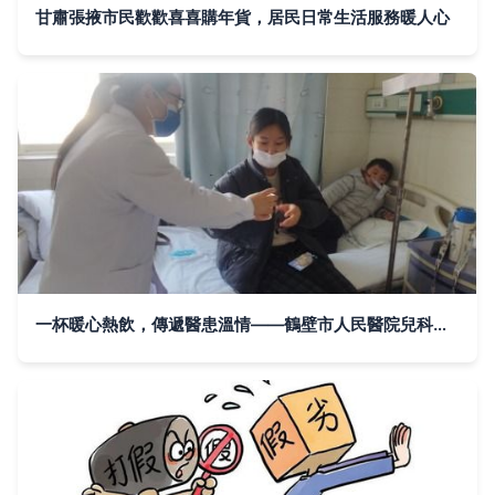
甘肅張掖市民歡歡喜喜購年貨，居民日常生活服務暖人心
一杯暖心熱飲，傳遞醫患溫情——鶴壁市人民醫院兒科推出貼心服務