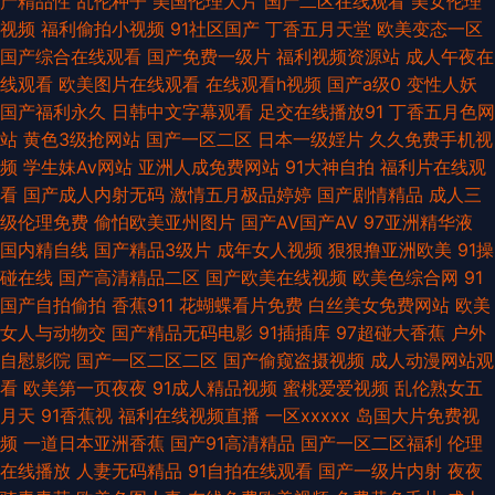
产精品性
乱伦种子
美国伦理大片
国产二区在线观看
美女伦理
日韩A级电影 日本高清不卡网站 视频91在线国产 熟妇丝袜诱惑 日韩无码社
视频
福利偷拍小视频
91社区国产
丁香五月天堂
欧美变态一区
国产综合在线观看
国产免费一级片
福利视频资源站
成人午夜在
区 日本免费在线视频 欧美美色日韩 欧美色图2P 超碰天天干 激情视频综合
线观看
欧美图片在线观看
在线观看h视频
国产a级0
变性人妖
国产福利永久
日韩中文字幕观看
足交在线播放91
丁香五月色网
国产干逼电影 狠狠操导航 黄色网片电影 欧美性爱AA 91超碰碰 成人午夜国
站
黄色3级抢网站
国产一区二区
日本一级婬片
久久免费手机视
频
学生妹Av网站
亚洲人成免费网站
91大神自拍
福利片在线观
产天堂 人妖拳交女 午夜福利影院免费 91看双飞片 成人射视频 精品国产区久
看
国产成人内射无码
激情五月极品婷婷
国产剧情精品
成人三
级伦理免费
偷怕欧美亚州图片
国产AV国产AV
97亚洲精华液
久 91女神孕妇 影音先锋女人成人 五月花婷婷 久久伊人大香蕉 日本片源午夜
国内精自线
国产精品3级片
成年女人视频
狠狠撸亚洲欧美
91操
碰在线
国产高清精品二区
国产欧美在线视频
欧美色综合网
91
av www尤物在线 国产免费情爱视频 91精片 精品日韩一区 91网站入囗 国产
国产自拍偷拍
香蕉911
花蝴蝶看片免费
白丝美女免费网站
欧美
女人与动物交
国产精品无码电影
91插插库
97超碰大香蕉
户外
乱人乱偷AV 九九性视频 日韩专区一二 人妻熟女一级片 午夜激情社区 少妇下
自慰影院
国产一区二区二区
国产偷窥盗摄视频
成人动漫网站观
看
欧美第一页夜夜
91成人精品视频
蜜桃爱爱视频
乱伦熟女五
面黑森林 欧美不卡网 免费性片 国产喷水在线观看 www青青艹 91视频网页
月天
91香蕉视
福利在线视频直播
一区xxxxx
岛国大片免费视
频
一道日本亚洲香蕉
国产91高清精品
国产一区二区福利
伦理
综合 在线视频97 婷婷依依五月天 日韩97在线 欧美第一页 国产精品啪啪啪
在线播放
人妻无码精品
91自拍在线观看
国产一级片内射
夜夜