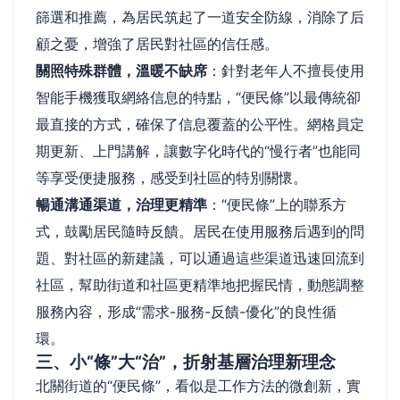
篩選和推薦，為居民筑起了一道安全防線，消除了后
顧之憂，增強了居民對社區的信任感。
關照特殊群體，溫暖不缺席
：針對老年人不擅長使用
智能手機獲取網絡信息的特點，“便民條”以最傳統卻
最直接的方式，確保了信息覆蓋的公平性。網格員定
期更新、上門講解，讓數字化時代的“慢行者”也能同
等享受便捷服務，感受到社區的特別關懷。
暢通溝通渠道，治理更精準
：“便民條”上的聯系方
式，鼓勵居民隨時反饋。居民在使用服務后遇到的問
題、對社區的新建議，可以通過這些渠道迅速回流到
社區，幫助街道和社區更精準地把握民情，動態調整
服務內容，形成“需求-服務-反饋-優化”的良性循
環。
三、小“條”大“治”，折射基層治理新理念
北關街道的“便民條”，看似是工作方法的微創新，實