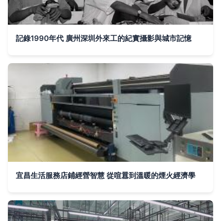
記錄1990年代 廣州深圳外來工的紀實攝影與城市記憶
宜昌生活服務店鋪經營智慧 從喧囂到溫暖的煙火經濟學