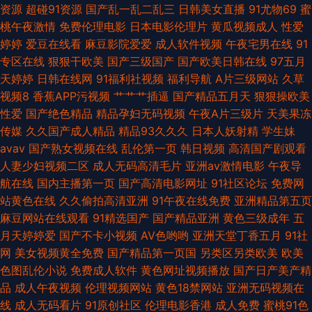
资源
超碰91资源
国产乱一乱二乱三
日韩美女直播
91尤物69
蜜
性欧美性一区 影音先锋伪娘 传媒在线看 欧美日韩国产色色 伊人AV电影 超碰
桃午夜激情
免费伦理电影
日本电影伦理片
黄瓜视频成人
性爱
婷婷
爱豆在线看
麻豆影院爱爱
成人软件视频
午夜宅男在线
91
碰97 青青草tp 91色在线 韩日高清
专区在线
狠狠干欧美
国产三级国产
国产欧美日韩在线
97五月
天婷婷
日韩在线网
91福利社视频
福利导航
A片三级网站
久草
视频8
香蕉APP污视频
艹艹艹插逼
国产精品五月天
狠狠操欧美
性爱
国产绝色精品
精品孕妇无码视频
午夜A片三级片
天美果冻
传媒
久久国产成人精品
精品93久久久
日本人妖射精
学生妹
avav
国产熟女视频在线
乱伦第一页
韩日视频
高清国产剧观看
人妻少妇视频二区
成人无码高清毛片
亚洲av激情电影
午夜导
航在线
国内主播第一页
国产高清电影网址
91社区论坛
免费网
站黄色在线
久久偷拍高清亚洲
91午夜在线免费
亚洲精品第五页
麻豆网站在线观看
91精选国产
国产精品亚洲
黄色三级成年
五
月天婷婷爱
国产不卡小视频
AV色哟哟
亚洲天堂丁香五月
91社
网
美女视频黄全免费
国产精品第一页国
另类区另类欧美
欧美
色图乱伦小说
免费成人软件
黄色网址视频播放
国产日产美产精
品
成人午夜视频
伦理视频网站
黄色18禁网站
亚洲无码视频在
线
成人无码看片
91原创社区
伦理电影香港
成人免费
蜜桃91色