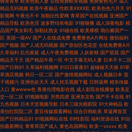
骑青青草
欧美色图人妻
在线免费欧美视频
免费黄色毛片
成人
另类婷婷 青青久久香蕉 日韩91豆花导航 日本性爱不卡 精品国产a AV天党电
精品无码视频
欧美午夜极品
性欧美ⅩⅩⅩⅩ乱
欧美色色六月天
91
影视网
午夜伦不卡
加勒比性爱网
青草国产在线视频
亚洲国产
影院 影音AV无码资源 尤物视频电影 51视频一区二区 91精品人 91精选变态
精品导航
欧美色淫
波多野结依电影
91狠狠撸
成人深夜电影
精
品国产美女剃毛
加勒比熟女
91碰在线
欧美裸模
萌白酱国产一
直播 91传媒在线视频 91黄站在线播放 91国在线观看 AV无码福利 操碰五月
区
美国一级AV
国产人在线成免费
免费黄色A片网址
微拍福利
国产视频
国产人成无码视频
国产原创区色花堂
在线免费黄A片
天 wwwcn色 超碰自拍素人 精品91在线观看 欧美足交视频 青青草超碰 日本
久草福利
乱伦家庭
成人午夜免费视频
人妖射精
国产屁屁
国产
精品天干天
国产精品午夜一区
中文字幕无码人妻
日本不卡二区
伦理乱片 亚洲性夜 欧美日韩人人 先锋资源AV 俺去颜色官网 黄色电影一品网
国产日韩91
久草福利视频网
91日日夜夜91
超碰碰天天操
91草
草酒店视频
韩日一区二区
国产激情视频网站
成人视频日本
茄
站 日韩免费新片网 影音先锋韩国美女 91色涩 国产高清精品二区 五月天桃色
子视频污
亚洲色欲天天
成人丝瓜视频下载
日韩逼网
精东传媒
入口
黄wwww色
香港伦理电影在线
成人影院在线播放
欧美足
网 91精品色 www污91 超碰ab电影在线 肏屄大香蕉 成人va网址大全 国产精
交一区二区
91视频电影
另类四虎
亚洲东京热
国产不卡在线
91
九色视频
日本天堂视频导航
日本三级光棍影院
91大神精品
欧
品第八页 国产理论在线观看 豆花AV激情网 丁香五月天堂影院 成人看91 av
美怡红院院二区
爱豆传媒观看网站
综合日韩欧美
草逼网首页
国产日韩精品91
91视频网站在线
69性影院
福利资源在线
91自
福利资源 人人操人人摸97 欧美性爱黄色 老司机电影院 欧美激情亚洲 欧美性
拍最新网址
青青草国产成人
黄色岛国网站
欧美一xxxxx
欧美