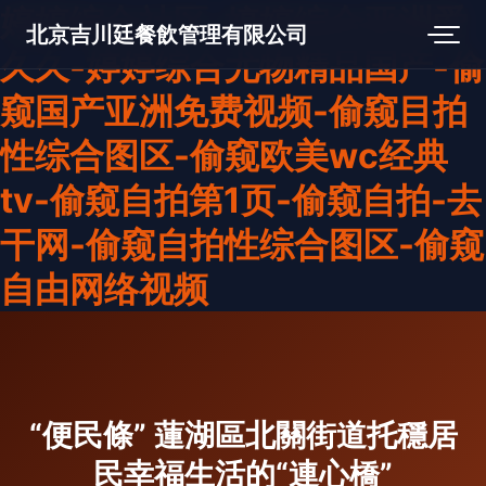
婷婷综合社区-婷婷综合亚洲爱
北京吉川廷餐飲管理有限公司
久久-婷婷综合尤物精品国产-偷
窥国产亚洲免费视频-偷窥目拍
性综合图区-偷窥欧美wc经典
tv-偷窥自拍第1页-偷窥自拍-去
干网-偷窥自拍性综合图区-偷窥
自由网络视频
“便民條” 蓮湖區北關街道托穩居
民幸福生活的“連心橋”