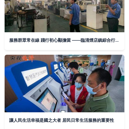
服務群眾常在線 踐行初心顯擔當 ——臨清煙店鎮綜合行政執法局開展日常巡查工作側記
讓人民生活幸福是國之大者 居民日常生活服務的重要性