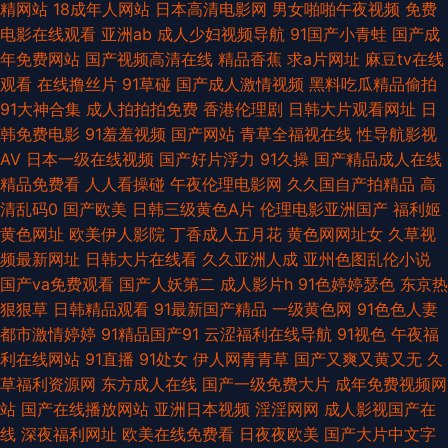
精网站
18成年人网站
日本高清电影网
男女啪啪午夜视频
免费
桃精品一区二 人妖色情男女网站 日韩无人区艹 色综合色97 天美传果冻制片
电影在线观看
亚洲ab
成人少妇视频导航
91国产小青蛙
国产成
年免费网站
国产视频高清在线
精品香蕉
求a片网址
麻豆tv在线
午夜少妇影院 91传媒网页播放 福利社视频 久久肏逼网 亚洲二区成人 成人不
观看
在线撸丝片
91草碰
国产成人激情视频
黑料吃瓜精品偷拍
91大神合集
成人拍拍拍免费
香港伦理剧
日韩大片观看网址
日
卡a人电影 人人操人人肏 91传媒在线观看 豆花人人色 精品少妇蜜91 韩日欧
韩免费电影
91羞羞视频
国产网站
青草全福视在线
性导航影视
AV
日本一级在线视频
国产好片浮力
91久操
国产精品成人在线
美三区 国产白丝探花 成人自慰网站 日本电影av 91国产网站 国产性爱精品一
精品免费看
人人看操碰
午夜伦理电影网
久久国自产拍精品
高
清乱码0
国产欧美
日韩三级黄色A片
伦理电影亚洲国产
福利姬
区 五月天情趣网 91黄日 欧美一级韩国日本 91全部免费观看 黑丝巨乳极品
黄色网址
欧美伊人影院
丁香成人五月花
黄色网网址女
久草视
频最新网址
日韩大片在线看
久久亚洲人成
亚州色图乱伦小说
大香蕉伊人9 久久中文AV资源 青青草AV导航 四虎怎么播放失败 亚洲综合
国产va免费观看
国产人妖第二
成人影片h
91色婷婷瑟色
东京热
狠狠草
日韩精品观看
91最新国产精品
一级黄色网
91色色人妻
28p 91次元网站 91精品亚洲 91熟妇视频在线 天堂AV电影网 97色97好 激情
都市激情婷婷
91精品国产91
云涩福利在线导航
91视色
午夜福
利在线网站
91直播
91处女
伊人网青青草
国产又爽又黄又无
久
都市色网 日韩性交网址 91户外 97色色资源总站 97骚资源 伊人东京热蜜桃
草福利资源网
东方成人在线
国产一级免费大片
成年免费视频网
站
国产在线播放网站
亚洲日本视频
淫淫网网
成人影视国产在
亚洲爱爱永久网站 91网站免费视频 伦理视频91 在线A片导航 老湿影院V48
线
深夜福利网址
欧美在线免费看
日夜夜欧美
国产大片中文字