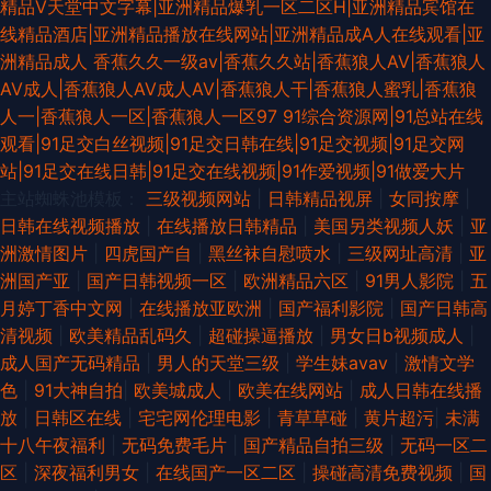
精品V天堂中文字幕|亚洲精品爆乳一区二区H|亚洲精品宾馆在
线精品酒店|亚洲精品播放在线网站|亚洲精品成A人在线观看|亚
洲精品成人
香蕉久久一级av|香蕉久久站|香蕉狼人AV|香蕉狼人
AV成人|香蕉狼人AV成人AV|香蕉狼人干|香蕉狼人蜜乳|香蕉狼
人一|香蕉狼人一区|香蕉狼人一区97
91综合资源网|91总站在线
观看|91足交白丝视频|91足交日韩在线|91足交视频|91足交网
站|91足交在线日韩|91足交在线视频|91作爱视频|91做爱大片
主站蜘蛛池模板：
三级视频网站
|
日韩精品视屏
|
女同按摩
|
日韩在线视频播放
|
在线播放日韩精品
|
美国另类视频人妖
|
亚
洲激情图片
|
四虎国产自
|
黑丝袜自慰喷水
|
三级网址高清
|
亚
洲国产亚
|
国产日韩视频一区
|
欧洲精品六区
|
91男人影院
|
五
月婷丁香中文网
|
在线播放亚欧洲
|
国产福利影院
|
国产日韩高
清视频
|
欧美精品乱码久
|
超碰操逼播放
|
男女日b视频成人
|
成人国产无码精品
|
男人的天堂三级
|
学生妹avav
|
激情文学
色
|
91大神自拍
|
欧美城成人
|
欧美在线网站
|
成人日韩在线播
放
|
日韩区在线
|
宅宅网伦理电影
|
青草草碰
|
黄片超污
|
未满
十八午夜福利
|
无码免费毛片
|
国产精品自拍三级
|
无码一区二
区
|
深夜福利男女
|
在线国产一区二区
|
操碰高清免费视频
|
国