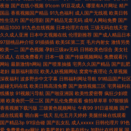
夜做
国产在线小视频
91com
91豆花成人
哪里有A片网址
精产
国品
香蕉视频国产精品
91九色福利
成人国产无线视
欧美日韩
性生活片
国产伦理剧
国产精品无套无码
成年人网站免费
国产
精品1000
91九色在线视频
日本伦理片在线
三级无码在线天堂
久久成人亚洲
日本中文视频在线
伦理剧推荐
国产成人精品日本
97甜桃品种介绍
91插插插
欧美SE第二页
毛片内射女
激情另类
欧美一二
国产色视频
孕妇三级av无码
日韩欧美色综合
美女社
区成人
在线免费看片
日本一级
国产传媒视频网站
免费观看污
网站
最新激情h网站
国产喷浆抽搐
宅男久久国产精品
国产乱肥
老妇
最新福利影院
欧美人妖视频网站
窝窝午夜理论
久草视频
深夜福利
波多野步中文字幕
日韩福利网址导航
91精品国产社区
超碰无码在线
欧美日韩高清免费
国产激情视频三区
宅男福利在
线播放
91视频污导航
国产啪亚洲国
欧美性爱密臀
疯狂少妇喷
潮
欧美肏屄一区二区
国产乱伦免费观看
偷拍草草草
97狠狠插
香蕉视频下载污版
三级黄色视频网址
午夜99
91日逼视频
国产
成在线观看
萌白酱一线天
乱伦五月天婷婷
美腿丝袜在线观看
国产精品3p
91综合碰
国产乱女乱
成人xxxxx
日韩伦理片
91色
爱
免费黄色av网址
欧美肥老妇
欧美在线tv
加勒比在线视屏
国