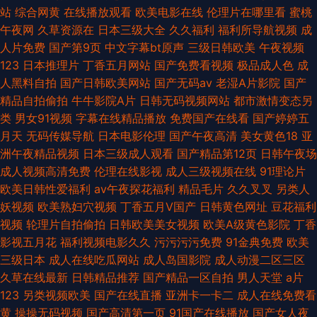
站
综合网黄
在线播放观看
欧美电影在线
伦理片在哪里看
蜜桃
午夜网
久草资源在
日本三级大全
久久福利
福利所导航视频
成
人片免费
国产第9页
中文字幕bt原声
三级日韩欧美
午夜视频
123
日本推理片
丁香五月网站
国产免费看视频
极品成人色
成
人黑料自拍
国产日韩欧美网站
国产无码av
老湿A片影院
国产
精品自拍偷拍
牛牛影院A片
日韩无码视频网站
都市激情变态另
类
男女91视频
字幕在线精品播放
免费国产在线看
国产婷婷五
月天
无码传媒导航
日本电影伦理
国产午夜高清
美女黄色18
亚
洲午夜精品视频
日本三级成人观看
国产精品第12页
日韩午夜场
成人视频高清免费
伦理在线影视
成人三级视频在线
91理论片
欧美日韩性爱福利
av午夜探花福利
精品毛片
久久叉叉
另类人
妖视频
欧美熟妇穴视频
丁香五月V国产
日韩黄色网址
豆花福利
视频
轮理片自拍偷拍
日韩欧美美女视频
欧美A级黄色影院
丁香
影视五月花
福利视频电影久久
污污污污免费
91金典免费
欧美
三级日本
成人在线吃瓜网站
成人岛国影院
成人动漫二区三区
久草在线最新
日韩精品推荐
国产精品一区自拍
男人天堂
a片
123
另类视频欧美
国产在线直播
亚洲卡一卡二
成人在线免费看
黄
操操无码视频
国产高清第一页
91国产在线播放
国产女人夜