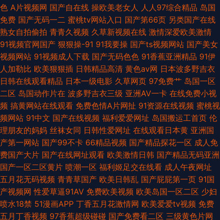
色
A片视频网
国产自在线
操欧美老女人
人人97综合精品
岛国
免费
国产无码一二
蜜桃tv网站入口
国产第66页
另类国产在线
熟女自拍偷拍
青青久视频
久草新视频在线
激情深爱欧美激情
91视频官网国产
狠狠操-91
91我要操
国产ts视频网站
国产美女
视频网站
91视频成人下载
国产无码色色
91香蕉亚洲精品
91伊
人加勒比
欧美狠狠插
日韩精品高清
黄色av网
日本波多野吉衣
日韩在线观看精品
日本一级电影
久草网页
97免费艹
岛国一区
二区
岛国动作片在
波多野吉衣三级
亚洲AV一卡
在线免费小视
频
搞黄网站在线观看
免费色情A片网扯
91资源在线视频
蜜桃视
频网站
91中文
国产在线视频
福利爱爱网址
岛国搬运工首页
伦
理朋友的妈妈
丝袜女同
日韩性爱网址
在线观看日本黄
亚洲国
产第一网站
国产99不卡
66精品视频
国产精品探花一区
成人免
费国产大片
国产在线网址观看
欧美激情日韩
国产精品无码亚洲
国产一区二区黄片
喷潮一区
福利姬足交在线看
成人午夜网址
五月花无码视频
青青草国产
欧美日韩乱
国产屁屁第一页
91国
产视频网
性爱草逼91AV
免费欧美视频
欧美岛国一区二区
少妇
喷水18禁
51漫画APP
丁香五月花激情网
欧美爱爱tv视频
免费
五月丁香视频
97香蕉超级碰碰
国产免费看二区
三级黄色片网