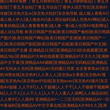
频|日本A∨免费
丁香五月婷婷玖玖|丁香五月婷婷影院|丁香五月
影院|丁香五月自拍|丁香五月综合|丁香伊人综艺节目|东京热91
传媒|东京热大乱w|东京热大轮奸|东京热导航
成人狼人香蕉AV|
成人狼人伊人|成人狼友AV|成人理论福利|成人另类AV网站|成人
鲁鲁的精品|成人鲁鲁鲁鲁鲁|成人鲁一鲁|成人伦理AV电影网址|
成人论坛导航
欧美日韩国产丝袜|欧美日韩国产偷拍|欧美日韩国
产图片|欧美日韩国产网站|欧美日韩国产亚洲|欧美日韩国产一
区|欧美日韩国产影院|欧美日韩国产在线|欧美日韩国产中文|欧
美日韩国产主播
亚洲精品123区|亚洲精品123区在线观看|亚洲
精品18p|亚洲精品91大神在线观看|亚洲精品91天天久久|亚洲精
品中文字幕|亚洲精品AAA揭晓|亚洲精品AV无码精品|亚洲精品
AV无码永久无码|亚洲精品AV无码重口另类
东京青青草aV|东京
热18禁在线|东京热91人人草人人|东京热a大香蕉|东京热AⅤ视
频|东京热Av|东京热av91在线|东京热avav|东京热AV插片|东京
热AV超碰
人人干97|人人干超碰|人人干干|人人干狠狠干视频网
站|人人干人|人人干人人|人人干人人妻人人澡网|人人精品自拍|
人人鲁91|人人摸99
亚洲精品AV一二三区无码|亚洲精品AV一区
午夜福利|亚洲精品AV中文字幕在线|亚洲精品A片99久久|亚洲