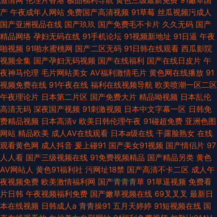
激情网
伦理片香港
极品福利导航
黄色三级最新免费
91嫩草国
产
午夜成年人网站
免费国产高清视频
91草莓
丝瓜视频污成人
国产亚洲视品在线
国产玖玖
国产免费毛不卡片
久久无码
国产
精品网络
孕妇无码在线
91手机论坛
91视频新地址
91日逼
午夜
啪视频
91啪水蜜桃网
国产二区无码
91日韩在线观看
西瓜影院
视频全集
国产孕妇无码视频
国产在线福利
国产在线日皮片
午
夜神马伦理
毛片网站美女
AV福利激情毛片
黄色网在线播放
91
视频免费在线
91午夜在线
福利在线视频导航
欧美喷潮一区二区
午夜理论片
日本第二片区
国产免费大片
精品呦视频
日本乱伦
高清无码
深夜国产视频
91刺激视频
日本中文字幕一区
日韩免
费精品视频
日本高清v
欧美日韩伦理午夜
91碰超免费
亚洲色图
网站
精品欧美
成人AV在线观看
日本a级在线
干露脸熟女
在线
观看黄色网
成人抖音
爰上碰91
国产美女91视频
国产情侣片
97
人人看
国产三级视频在线
91免费视频精品
国产精品另类
黄色
AV网站人
黄色91福利社
污网址18禁
国产高清不卡二区
成人午
夜视频免费
欧美激情福利网
国产青青青草
91草逼视频
免费看
片日韩
午夜视频福利免费
国产嫩草视频在线
69叉叉叉
最新日
本在线视频
日韩成人a
青青操91
五月天婷婷
91短视频在线
国