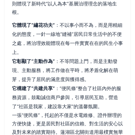
則體現了新時代“以人為本”基層治理理念的落地生
根。
它體現了“繡花功夫”
：不以事小而不為，而是用精細
化的態度，一針一線地“縫補”居民日常生活中的不便
之處，將治理效能體現在每一件實實在在的民生小事
上。
它彰顯了“主動作為”
：不等問題上門，而是主動發
現、主動服務，將工作做在平時，將矛盾化解在萌
芽，提升了居民的滿意度與獲得感。
它構建了“共建共享”
：“便民條”整合了社區內外的服
務資源，鼓勵誠信商戶參與，引導居民互助，營造
了“社區是我家，建設靠大家”的溫馨氛圍。
一張“便民條”，托起的不僅是水電維修、證件辦理的
方便快捷，更是居民對社區的信賴、對生活的安心以
及對未來的踏實期待。蓮湖區北關街道用最樸實無華