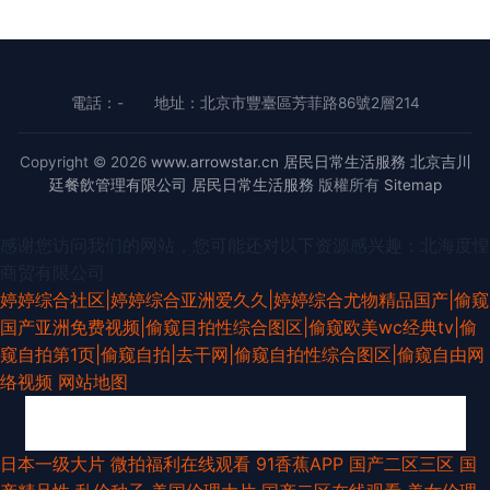
電話：-
地址：北京市豐臺區芳菲路86號2層214
Copyright © 2026
www.arrowstar.cn
居民日常生活服務
北京吉川
廷餐飲管理有限公司
居民日常生活服務
版權所有
Sitemap
感谢您访问我们的网站，您可能还对以下资源感兴趣：北海度惶
商贸有限公司
婷婷综合社区|婷婷综合亚洲爱久久|婷婷综合尤物精品国产|偷窥
国产亚洲免费视频|偷窥目拍性综合图区|偷窥欧美wc经典tv|偷
窥自拍第1页|偷窥自拍|去干网|偷窥自拍性综合图区|偷窥自由网
络视频
网站地图
白丝足交视频 福利剧场 日韩一一 日本女色色视频 四虎精品91 色色国产传媒
日本一级大片
微拍福利在线观看
91香蕉APP
国产二区三区
国