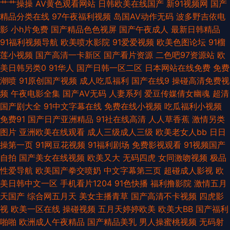
艹艹操操
AV黄色观看网站
日韩欧美在线国产
新91视频网
国产
免费网站 91呦女呦女 91经典免费视频 中文字幕日本五区 亚洲人成无码 午夜
精品分类在线
97午夜福利视频
岛国AV动作无码
波多野吉依电
影
小h片免费
国产精品色色视屏
国产午夜成人
最新日韩精品
璐璐 午夜福利7 91主播福利视频 99超碰资源总站 国产传媒合集 欧美操逼熟
91福利视频导航
欧美喷水影院
91爱爱视频
欧美色图论坛
91榴
莲小视频
国产高清一卡新区
国产看片资源
二色吧97资源站
欧
妇 三级在线观看 99精热 福利导航大香蕉 韩日一区二区 久久精品久久精 日
美日韩另类0
91华人
国产日韩一区二区
日本网站在线免费
免费
潮喷
91原创国产视频
成人吃瓜福利
国产在线9
操碰高清免费视
本有码社区 午夜影院6018 91传媒合集 操逼电影网 岛国动作片网站 国产色
频
午夜电影全集
国产AV无码
人妻系列
爱豆传媒倩女幽魂
超清
国产剧大全
91中文字幕在线
免费在线小视频
吃瓜福利小视频
网 黑丝国产素人 狼友免费福利 男人影院AV 日韩内地国产人成 亚洲第一红杏
免费91
国产日产亚洲精品
91社在线高清
人人草香蕉
激情另类
图片
亚洲欧美在线观看
成人三级成人三级
欧美老女人bb
日日
视频 91网站永久 超碰大香蕉网 岛国精品在线播放 成人精品导航福利 久久g
操第一页
91网豆花视频
91福利剧场
免费影视观看
91视频国产
自拍
国产美女在线视频
欧美又大
无码四虎
女同激吻视频
极品
热 欧美性爱免费 日本超碰夜夜撸 人妖自慰网站 熟妇伦理片 亚洲精品二区三
性爱导航
欧美国产拳交喷奶
中文字幕第三页
超碰成人影视
欧
美日韩中文一区
手机看片1204
91色快播
福利撸影院
激情五月
91福利射视频 av亚洲色色香蕉 狼友AV在线 欧美性爱A片 91抖淫 AV宅配站
天国产
综合网五月天
美女主播青草
国产高清不卡视频
四虎影
视
欧美一区在线
操碰视频
五月天婷婷欧美
欧美大BB
国产福利
超碰91九色 国产a成人 国产亚洲日本 麻豆AV影院 综合另类 海角社区母子 蜜
啪啪
欧洲成人午夜精品
国产精品美乳
男人操蜜桃视频
无码射